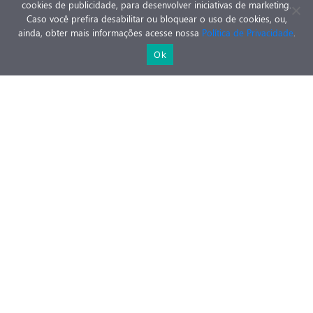
cookies de publicidade, para desenvolver iniciativas de marketing.
Caso você prefira desabilitar ou bloquear o uso de cookies, ou,
É médico urologista (CRM 15149 / RQE 7698) com
ainda, obter mais informações acesse nossa
Política de Privacidade
.
Fellowship em Cirurgia Robótica. Suas principais atuações
Agende sua consulta
Ok
incluem a cirurgia robótica para o tratamento do câncer de
próstata, a reversão da vasectomia e tratamentos para
impotência sexual e incontinência urinária.
Saiba mais sobre o Dr. Leonardo +
Itind
O iTind é uma técnica moderna para tratamento da HPB que