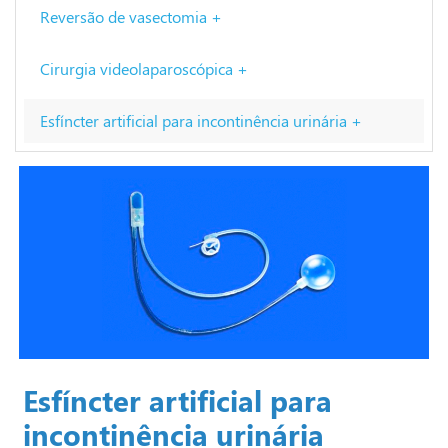
Reversão de vasectomia +
Cirurgia videolaparoscópica +
Esfíncter artificial para incontinência urinária +
Esfíncter artificial para
incontinência urinária