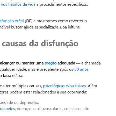
nos hábitos de vida
a procedimentos específicos,
sfunção erétil
(DE) e mostramos como reverter o
ível buscar ajuda especializada. Boa leitura!
s causas da disfunção
 alcançar ou manter uma
ereção
adequada
— a chamada
qualquer idade, mas é prevalente após os
50 anos
,
 faixa etária.
ma ter múltiplas causas,
psicológicas e/ou físicas
. Além
atores podem estar relacionados à sua ocorrência:
nsiedade ou depressão;
diabetes
, doenças cardiovasculares, colesterol alto