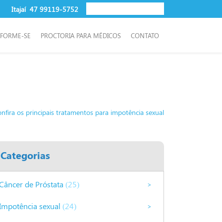
Itajaí
47 99119-5752
NFORME-SE
PROCTORIA PARA MÉDICOS
CONTATO
fira os principais tratamentos para impotência sexual
Categorias
Câncer de Próstata
(25)
>
Impotência sexual
(24)
>