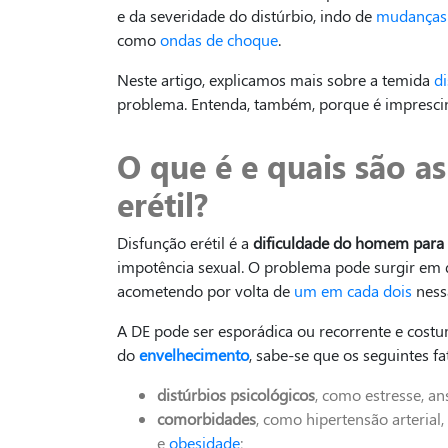
e da severidade do distúrbio, indo de
mudanças 
como
ondas de choque
.
Neste artigo, explicamos mais sobre a temida
di
problema. Entenda, também, porque é imprescind
O que é e quais são a
erétil?
Disfunção erétil é a
dificuldade do homem para
impotência sexual. O problema pode surgir em 
acometendo por volta de
um em cada dois
nessa
A DE pode ser esporádica ou recorrente e costu
do
envelhecimento
, sabe-se que os seguintes f
distúrbios psicológicos
, como estresse, a
comorbidades
, como hipertensão arterial,
e
obesidade
;