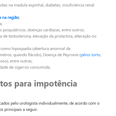
esões na medula espinhal, diabetes, insuficiência renal
a na região
;
a;
s psiquiátricos, doenças cardíacas, entre outros;
a de testosterona, elevação da prolactina, alteração no
, como hipospadia (abertura anormal da
metros, quando flácido), Doença de Peyronie (
pênis torto
,
oso), entre outras;
dade de cigarros consumida.
tos para impotência
cados pelo urologista individualmente, de acordo com o
s principais a seguir.