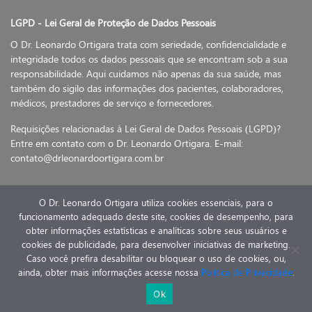
LGPD - Lei Geral de Proteção de Dados Pessoais
O Dr. Leonardo Ortigara trata com seriedade, confidencialidade e
integridade todos os dados pessoais que se encontram sob a sua
responsabilidade. Aqui cuidamos não apenas da sua saúde, mas
também do sigilo das informações dos pacientes, colaboradores,
médicos, prestadores de serviço e fornecedores.
Requisições relacionadas à Lei Geral de Dados Pessoais (LGPD)?
Entre em contato com o Dr. Leonardo Ortigara. E-mail:
contato@drleonardoortigara.com.br
O Dr. Leonardo Ortigara utiliza cookies essenciais, para o
funcionamento adequado deste site, cookies de desempenho, para
© 2020 Dr Leonardo Ortigara - Todos os direitos reservados
obter informações estatísticas e analíticas sobre seus usuários e
- Desenvolvido por
E-saúde
cookies de publicidade, para desenvolver iniciativas de marketing.
Caso você prefira desabilitar ou bloquear o uso de cookies, ou,
ainda, obter mais informações acesse nossa
Política de Privacidade
.
Agende sua consulta
Ok